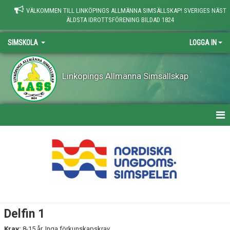
VÄLKOMMEN TILL LINKÖPINGS ALLMÄNNA SIMSÄLLSKAP! SVERIGES NÄST
ÄLDSTA IDROTTSFÖRENING BILDAD 1824
SIMSKOLA
LOGGA IN
Linköpings Allmänna Simsällskap
SIMSKOLA
NYHETER
NIVÅER
BADDAREN
Delfin 1
BLÄCKFISKEN
Krav:
8-15 år. Inga förkunskapskrav.