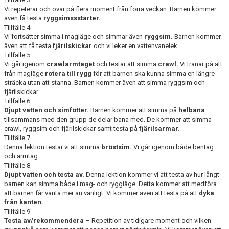
SOMMARLÄGER
Vi repeterar och övar på flera moment från förra veckan. Barnen kommer
även få testa
ryggsimssstarter.
Tillfälle 4
SIMSKOLA HIMNABADET
Vi fortsätter simma i magläge och simmar även
ryggsim.
Barnen kommer
även att få testa
fjärilskickar
och vi leker en vattenvanelek.
DOKUMENT
Tillfälle 5
Vi går igenom
crawlarmtaget
och testar att simma
crawl.
Vi tränar på att
från magläge
rotera till rygg
för att barnen ska kunna simma en längre
sträcka utan att stanna. Barnen kommer även att simma ryggsim och
fjärilskickar.
Tillfälle 6
Djupt vatten och simfötter.
Barnen kommer att simma på
helbana
tillsammans med den grupp de delar bana med. De kommer att simma
crawl, ryggsim och fjärilskickar samt testa på
fjärilsarmar.
Tillfälle 7
Denna lektion testar vi att simma
bröstsim.
Vi går igenom både bentag
och armtag
Tillfälle 8
Djupt vatten och testa av.
Denna lektion kommer vi att testa av hur långt
barnen kan simma både i mag- och ryggläge. Detta kommer att medföra
att barnen får vänta mer än vanligt. Vi kommer även att testa på att
dyka
från kanten.
Tillfälle 9
Testa av/rekommendera
– Repetition av tidigare moment och vilken