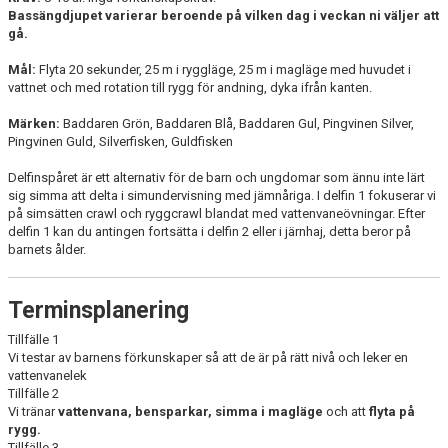
Bassängdjupet varierar beroende på vilken dag i veckan ni väljer att
PINGVINEN
gå.
Mål:
Flyta 20 sekunder, 25 m i ryggläge, 25 m i magläge med huvudet i
GULDFISKEN
vattnet och med rotation till rygg för andning, dyka ifrån kanten.
JÄRNHAJEN
Märken:
Baddaren Grön, Baddaren Blå, Baddaren Gul, Pingvinen Silver,
Pingvinen Guld, Silverfisken, Guldfisken
BRONSHAJEN
Delfinspåret är ett alternativ för de barn och ungdomar som ännu inte lärt
sig simma att delta i simundervisning med jämnåriga. I delfin 1 fokuserar vi
GULDHAJEN
på simsätten crawl och ryggcrawl blandat med vattenvaneövningar. Efter
delfin 1 kan du antingen fortsätta i delfin 2 eller i järnhaj, detta beror på
DELFIN 1
barnets ålder.
DELFIN 2
Terminsplanering
DELFIN 3
Tillfälle 1
Vi testar av barnens förkunskaper så att de är på rätt nivå och leker en
vattenvanelek
INTENSIVSIMSKOLA
Tillfälle 2
Vi tränar
vattenvana, bensparkar, simma i magläge
och att
flyta på
PRIVATLEKTIONER
rygg.
Tillfälle 3