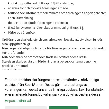
kontaktuppgifter enligt 8 kap. 5 § RF:s stadgar,
ansvara för och förvalta föreningens medel,
fortlöpande informera medlemmarna om föreningens angelägenheter
i den utsträckning
detta inte kan skada föreningens intressen,
tillställa revisorerna räkenskaper m.m. enligt 5 kap. 1 §
förbereda årsmöte.
Ordföranden ska leda styrelsens arbete och bevaka att styrelsen fullgör
sina uppgifter enligt
föreningens stadgar och övriga för föreningen bindande regler och beslut.
Har ordföranden
förhinder ska vice ordföranden träda in i ordförandens ställe.
Styrelsen ska besluta om fördelning av arbetsuppgifterna genom en
särskild upprättad
arbetsordning
I våra stadgar (under fliken "DOKUMENT" och "LASS Stadgar och
Strategisk plan") kan ni under Kapitel 6, §2 läsa mera om åligganden för
För att hemsidan ska fungera korrekt använder vi nödvändiga
styrelsen.
LASS Stadgar
cookies från SportAdmin. Dessa går inte att stänga av.
Föreningen kan också använda frivilliga cookies, t.ex. för statistik
eller marknadsföring. Du väljer själv om du vill acceptera dessa.
Anpassa dina val
Cookie-inställningar
Gå till Webbversion