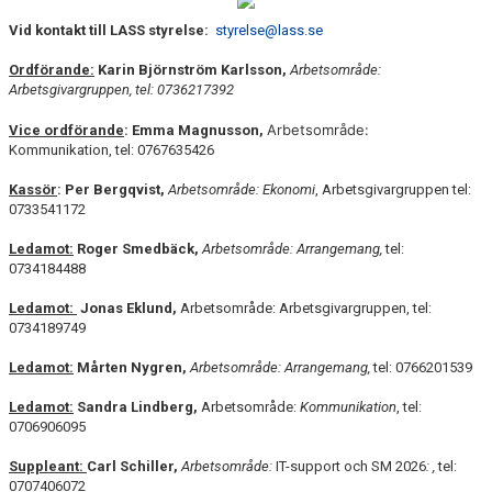
Vid kontakt till LASS styrelse:
styrelse@lass.se
PERSONAL
Ordförande:
Karin Björnström Karlsson,
Arbetsområde:
STYRELSEN OCH VÅRA UPPDRAG
Arbetsgivargruppen, tel: 0736217392
Arbetsområde:
Vice ordförande
: Emma Magnusson,
MEDLEMSDIALOG
Kommunikation, tel: 0767635426
DOKUMENT
Kassör
: Per Bergqvist,
Arbetsområde: Ekonomi
, Arbetsgivargruppen
tel:
0733541172
BOKA KURS
Ledamot:
Roger Smedbäck,
Arbetsområde: Arrangemang,
tel:
0734184488
MEDLEMSKAP
Ledamot:
Jonas Eklund,
Arbetsområde: Arbetsgivargruppen, tel:
FRITIDSKORTET
0734189749
Ledamot:
Mårten Nygren,
Arbetsområde: Arrangemang,
tel: 0766201539
FAQ
Ledamot:
Sandra Lindberg,
Arbetsområde:
Kommunikation
, tel:
0706906095
Suppleant:
Carl Schiller,
Arbetsområde:
IT-support och SM 2026
: ,
tel:
0707406072