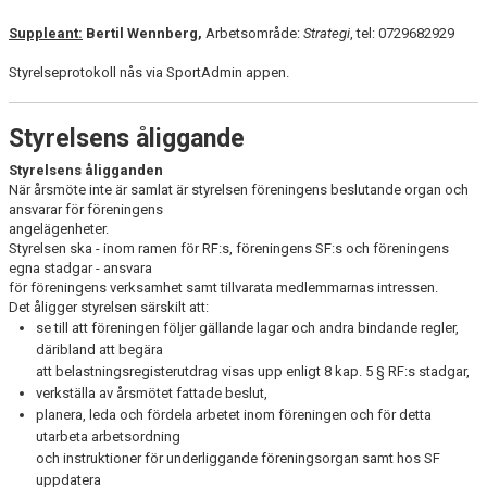
Suppleant:
Bertil Wennberg,
Arbetsområde:
Strategi
, tel: 0729682929
Styrelseprotokoll nås via SportAdmin appen.
Styrelsens åliggande
Styrelsens åligganden
När årsmöte inte är samlat är styrelsen föreningens beslutande organ och
ansvarar för föreningens
angelägenheter.
Styrelsen ska - inom ramen för RF:s, föreningens SF:s och föreningens
egna stadgar - ansvara
för föreningens verksamhet samt tillvarata medlemmarnas intressen.
Det åligger styrelsen särskilt att:
se till att föreningen följer gällande lagar och andra bindande regler,
däribland att begära
att belastningsregisterutdrag visas upp enligt 8 kap. 5 § RF:s stadgar,
verkställa av årsmötet fattade beslut,
planera, leda och fördela arbetet inom föreningen och för detta
utarbeta arbetsordning
och instruktioner för underliggande föreningsorgan samt hos SF
uppdatera