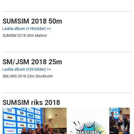
SUMSIM 2018 50m
Ladda album (+18 bilder) >>
SUMSIM 2018 50m Malmö
SM/JSM 2018 25m
Ladda album (+26 bilder) >>
SM/JMS 2018 25m Stockholm
SUMSIM riks 2018