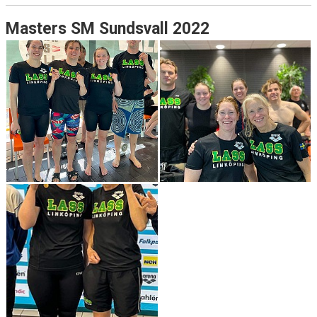
Masters SM Sundsvall 2022