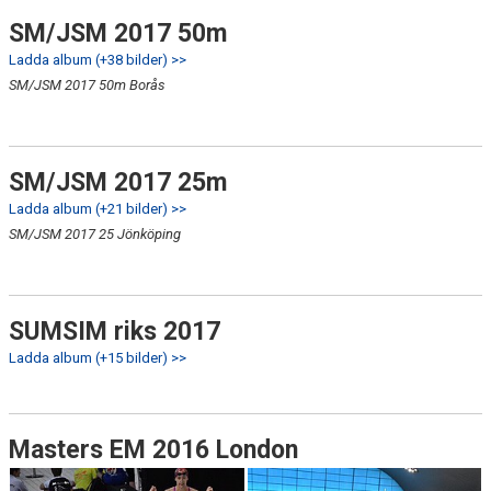
SM/JSM 2017 50m
Ladda album (+38 bilder) >>
SM/JSM 2017 50m Borås
SM/JSM 2017 25m
Ladda album (+21 bilder) >>
SM/JSM 2017 25 Jönköping
SUMSIM riks 2017
Ladda album (+15 bilder) >>
Masters EM 2016 London