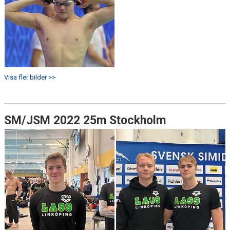
Visa fler bilder >>
SM/JSM 2022 25m Stockholm