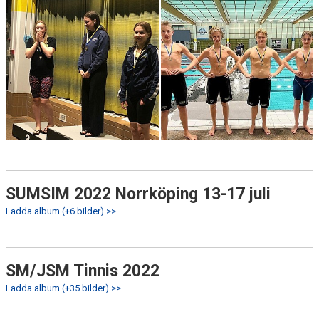
SUMSIM 2022 Norrköping 13-17 juli
Ladda album (+6 bilder) >>
SM/JSM Tinnis 2022
Ladda album (+35 bilder) >>