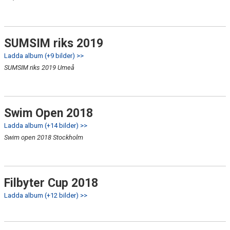
SUMSIM riks 2019
Ladda album (+9 bilder) >>
SUMSIM riks 2019 Umeå
Swim Open 2018
Ladda album (+14 bilder) >>
Swim open 2018 Stockholm
Filbyter Cup 2018
Ladda album (+12 bilder) >>