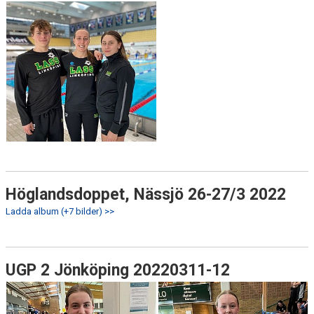
Höglandsdoppet, Nässjö 26-27/3 2022
Ladda album (+7 bilder) >>
UGP 2 Jönköping 20220311-12