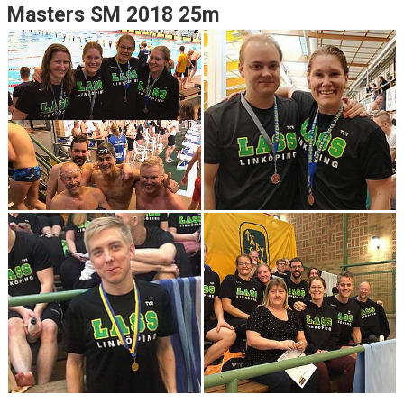
Masters SM 2018 25m