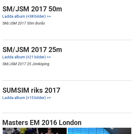
SM/JSM 2017 50m
Ladda album (+38 bilder) >>
SM/JSM 2017 50m Borås
SM/JSM 2017 25m
Ladda album (+21 bilder) >>
SM/JSM 2017 25 Jönköping
SUMSIM riks 2017
Ladda album (+15 bilder) >>
Masters EM 2016 London