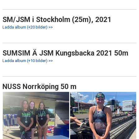
SM/JSM i Stockholm (25m), 2021
Ladda album (+20 bilder) >>
SUMSIM Ä JSM Kungsbacka 2021 50m
Ladda album (+10 bilder) >>
NUSS Norrköping 50 m