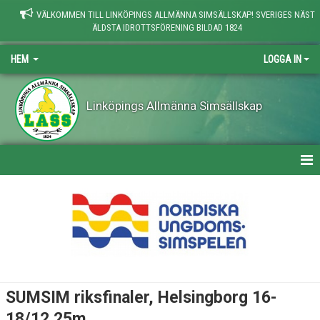
VÄLKOMMEN TILL LINKÖPINGS ALLMÄNNA SIMSÄLLSKAP! SVERIGES NÄST
ÄLDSTA IDROTTSFÖRENING BILDAD 1824
HEM
LOGGA IN
Linköpings Allmänna Simsällskap
HEM
NYHETER
KONTAKT
OM LASS
SUMSIM riksfinaler, Helsingborg 16-
DOKUMENT
18/12 25m