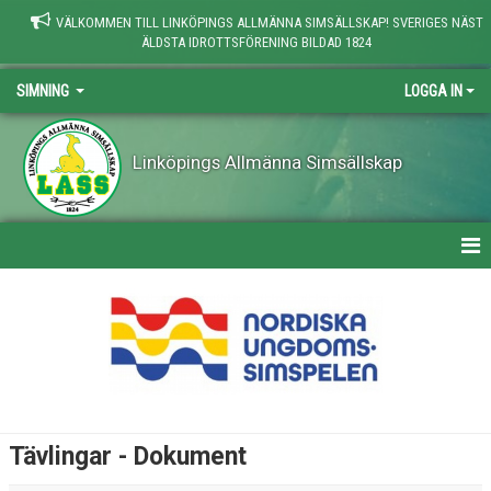
VÄLKOMMEN TILL LINKÖPINGS ALLMÄNNA SIMSÄLLSKAP! SVERIGES NÄST
ÄLDSTA IDROTTSFÖRENING BILDAD 1824
SIMNING
LOGGA IN
Linköpings Allmänna Simsällskap
SIMNING
INFORMATION - TÄVLING, LÄGER OCH SIMVERKSAMHET
GRUPPER & KURSER
DOKUMENT - SIMVERKSAMHETEN
Tävlingar - Dokument
TÄVLINGAR - DOKUMENT