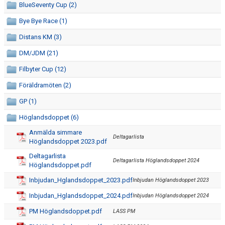
BlueSeventy Cup (2)
TÄVLINGSKALENDER
Bye Bye Race (1)
Distans KM (3)
LÄGERPLANERING
DM/JDM (21)
NIU SIMNING
Filbyter Cup (12)
Föräldramöten (2)
GP (1)
Höglandsdoppet (6)
Anmälda simmare
Deltagarlista
Höglandsdoppet 2023.pdf
Deltagarlista
Deltagarlista Höglandsdoppet 2024
Höglandsdoppet.pdf
Inbjudan_Hglandsdoppet_2023.pdf
Inbjudan Höglandsdoppet 2023
Inbjudan_Hglandsdoppet_2024.pdf
Inbjudan Höglandsdoppet 2024
PM Höglandsdoppet.pdf
LASS PM