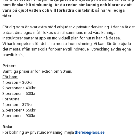
som önskar bli simkunnig. Är du redan simkunnig och klarar av att
SOMMARLÄGER
vara på djupt vatten och vill förbättra din teknik så har vi lediga
tider.
SIMSKOLA HIMNABADET
För dig som önskar extra stöd erbjuder vi privatundervisning. I denna är det
enbart dina egna mål i fokus och tillsammans med våra kunniga
DOKUMENT
instruktörer sätter ni upp en individuell plan för hur ni kan nå dessa.
Vi har kompetens för det allra mesta inom simning. Vi kan därför erbjuda
det mesta, ifrån simskola för barnen till individuell utveckling av din egna
crawlteknik,
Priser:
Samtliga priser är för lektion om 30min.
För barn:
1 person = 300kr
2 personer = 400kr
3 personer = 500kr
För vuxna:
1 person = 375kr
2 personer = 650kr
3 personer = 900kr
Boka:
För bokning av privatundervisning, mejla
therese@lass.se