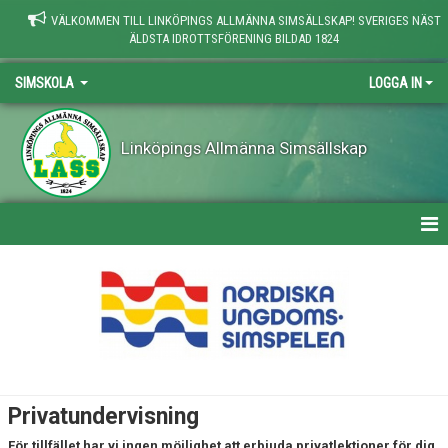
VÄLKOMMEN TILL LINKÖPINGS ALLMÄNNA SIMSÄLLSKAP! SVERIGES NÄST
ÄLDSTA IDROTTSFÖRENING BILDAD 1824
SIMSKOLA
LOGGA IN
Linköpings Allmänna Simsällskap
SIMSKOLA
NYHETER
NIVÅER
INTENSIVSIMSKOLA
Privatundervisning
PRIVATLEKTIONER
För tillfället har vi ingen möjlighet att erbjuda privatlektioner för dig