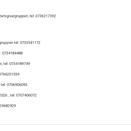
betsgivargruppen, tel: 0736217392
rgruppen
tel: 0733541172
l: 0734184488
, tel: 0734189749
 0766201539
, tel: 0706906095
2026
: ,
tel: 0707406072
0729682929