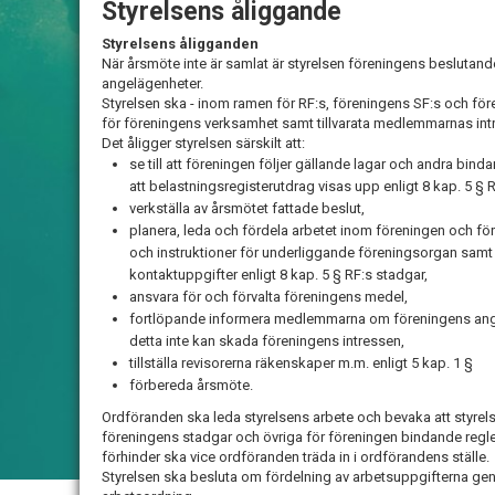
Styrelsens åliggande
Styrelsens åligganden
När årsmöte inte är samlat är styrelsen föreningens beslutan
angelägenheter.
Styrelsen ska - inom ramen för RF:s, föreningens SF:s och fö
för föreningens verksamhet samt tillvarata medlemmarnas int
Det åligger styrelsen särskilt att:
se till att föreningen följer gällande lagar och andra bind
att belastningsregisterutdrag visas upp enligt 8 kap. 5 § 
verkställa av årsmötet fattade beslut,
planera, leda och fördela arbetet inom föreningen och fö
och instruktioner för underliggande föreningsorgan sam
kontaktuppgifter enligt 8 kap. 5 § RF:s stadgar,
ansvara för och förvalta föreningens medel,
fortlöpande informera medlemmarna om föreningens ange
detta inte kan skada föreningens intressen,
tillställa revisorerna räkenskaper m.m. enligt 5 kap. 1 §
förbereda årsmöte.
Ordföranden ska leda styrelsens arbete och bevaka att styrelse
föreningens stadgar och övriga för föreningen bindande regl
förhinder ska vice ordföranden träda in i ordförandens ställe.
Styrelsen ska besluta om fördelning av arbetsuppgifterna ge