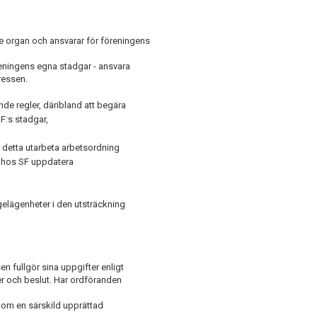
de organ och ansvarar för föreningens
reningens egna stadgar - ansvara
ressen.
ande regler, däribland att begära
RF:s stadgar,
r detta utarbeta arbetsordning
t hos SF uppdatera
lägenheter i den utsträckning
n fullgör sina uppgifter enligt
er och beslut. Har ordföranden
nom en särskild upprättad