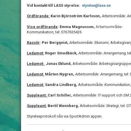
Vid kontakt till LASS styrelse:
styrelse@lass.se
Ordförande:
Karin Björnström Karlsson,
Arbetsområde: Ar
Arbetsområde:
Vice ordförande
: Emma Magnusson,
Kommunikation, tel: 0767635426
Kassör
: Per Bergqvist,
Arbetsområde: Ekonomi
, Arbetsgiva
Ledamot:
Roger Smedbäck,
Arbetsområde: Arrangemang,
te
Ledamot:
Jonas Eklund,
Arbetsområde: Arbetsgivargruppen
Ledamot:
Mårten Nygren,
Arbetsområde: Arrangemang,
tel:
Ledamot:
Sandra Lindberg,
Arbetsområde:
Kommunikation
Suppleant:
Carl Schiller,
Arbetsområde:
IT-support och SM 
Suppleant:
Bertil Wennberg,
Arbetsområde:
Strategi
, tel: 
Styrelseprotokoll nås via SportAdmin appen.