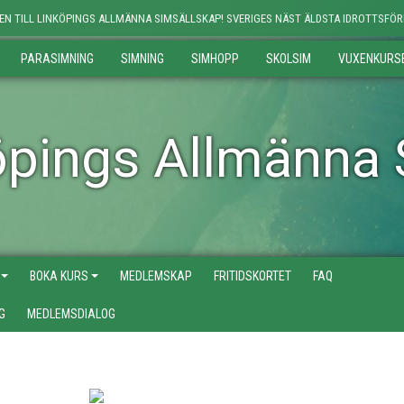
N TILL LINKÖPINGS ALLMÄNNA SIMSÄLLSKAP! SVERIGES NÄST ÄLDSTA IDROTTSFÖRE
PARASIMNING
SIMNING
SIMHOPP
SKOLSIM
VUXENKURS
öpings Allmänna 
BOKA KURS
MEDLEMSKAP
FRITIDSKORTET
FAQ
G
MEDLEMSDIALOG