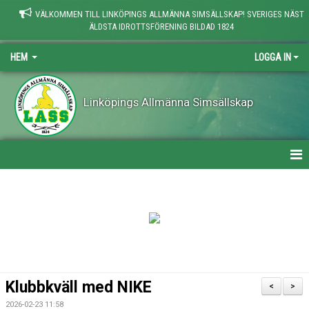
VÄLKOMMEN TILL LINKÖPINGS ALLMÄNNA SIMSÄLLSKAP! SVERIGES NÄST
ÄLDSTA IDROTTSFÖRENING BILDAD 1824
HEM
LOGGA IN
Linköpings Allmänna Simsällskap
HEM
NYHETER
KONTAKT
OM LASS
Klubbkväll med NIKE
<
>
DOKUMENT
2026-02-23 11:58